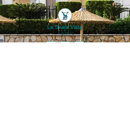
ΣΕΛΊΔΕΣ
ΔΩΜΆΤΙΑ
Αρχική
Double Garden View
Apartment
Σχετικά
Double Side Sea View
Εγκαταστάσεις
Apartment
Υπηρεσίες
Double Ground Sea
Δραστηριότητες
View Apartment
Κεφαλονιά
Maisonettes Sea View